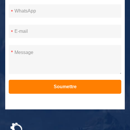
*
*
*
Soumettre
Alternative: