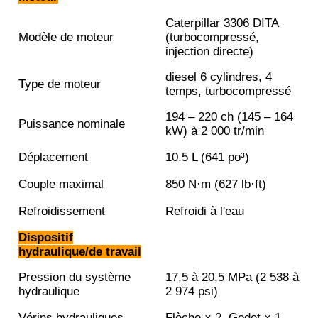
Caterpillar 3306 DITA
Modèle de moteur
(turbocompressé,
injection directe)
diesel 6 cylindres, 4
Type de moteur
temps, turbocompressé
194 – 220 ch (145 – 164
Puissance nominale
kW) à 2 000 tr/min
Déplacement
10,5 L (641 po³)
Couple maximal
850 N·m (627 lb·ft)
Refroidissement
Refroidi à l'eau
Dispositif
hydraulique/de travail
Pression du système
17,5 à 20,5 MPa (2 538 à
hydraulique
2 974 psi)
Vérins hydrauliques
Flèche × 2, Godet × 1