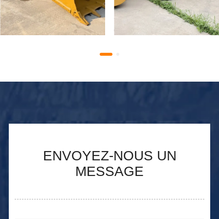
d'occasion, chargeuse
Chargeuse Caterpillar 966,
frontale CAT 966C avec
966H, 966E, 966F
moteur 3306 à vendre
d'occasion.
ENVOYEZ-NOUS UN
MESSAGE