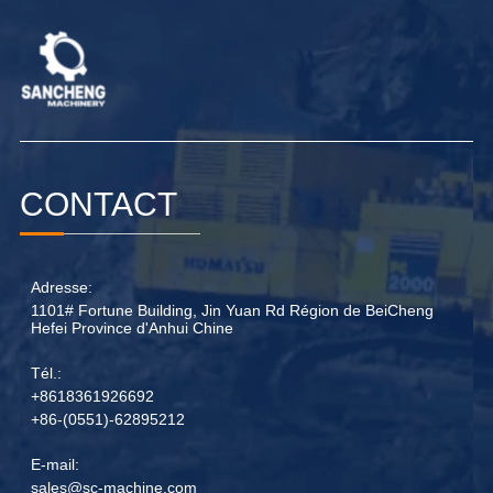
CONTACT
Adresse:
1101# Fortune Building, Jin Yuan Rd Région de BeiCheng
Hefei Province d'Anhui Chine
Tél.:
+8618361926692
+86-(0551)-62895212
E-mail:
sales@sc-machine.com