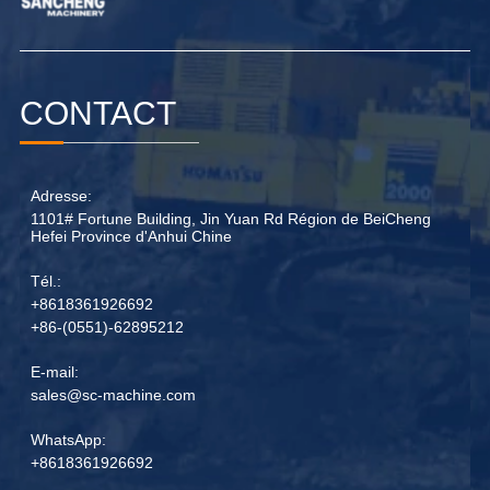
CONTACT
Adresse:
1101# Fortune Building, Jin Yuan Rd Région de BeiCheng
Hefei Province d'Anhui Chine
Tél.:
+8618361926692
+86-(0551)-62895212
E-mail:
sales@sc-machine.com
WhatsApp:
+8618361926692