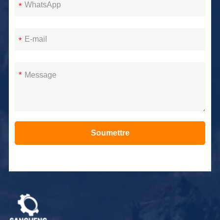
*
*
*
Soumettre
Alternative: