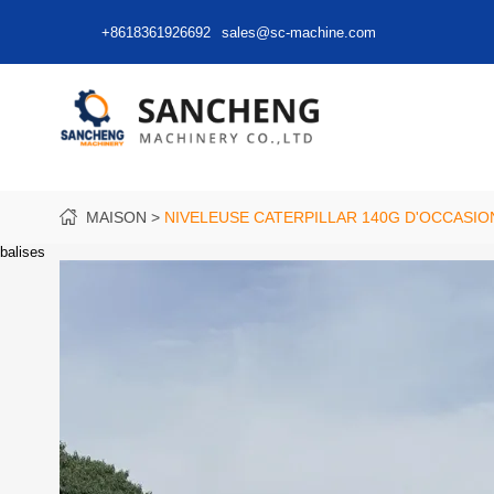
+8618361926692
sales@sc-machine.com
MAISON
NIVELEUSE CATERPILLAR 140G D'OCCASIO
balises