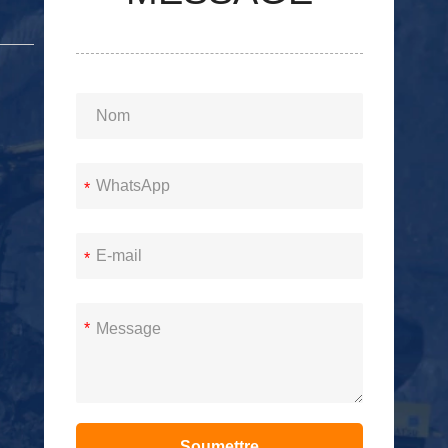
S
*
*
*
Soumettre