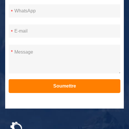
*
*
*
Soumettre
Alternative: