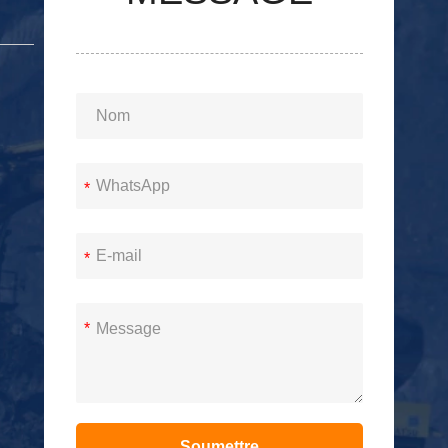
S
*
*
*
Soumettre