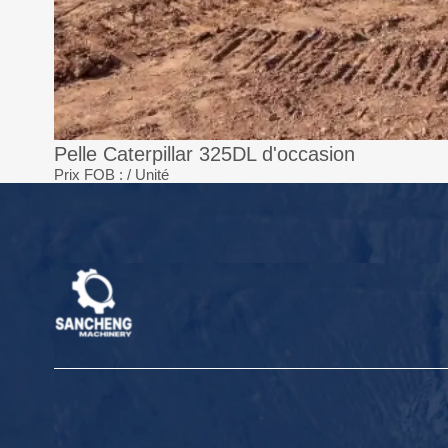
Pelle Caterpillar 325DL d'occasion
Prix FOB :
/ Unité