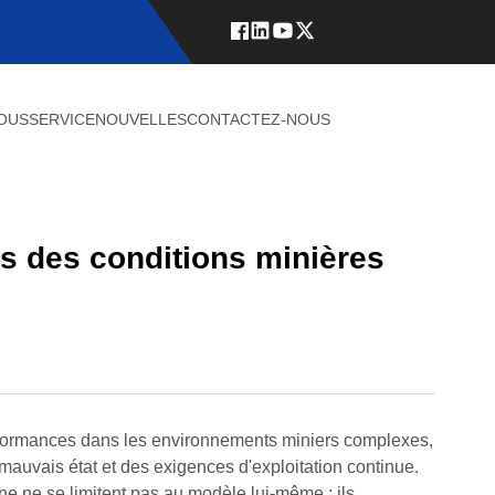
NOUS
SERVICE
NOUVELLES
CONTACTEZ-NOUS
ns des conditions minières
erformances dans les environnements miniers complexes,
mauvais état et des exigences d'exploitation continue.
ine ne se limitent pas au modèle lui-même ; ils