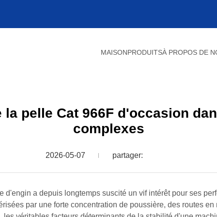
MAISON
PRODUITS
À PROPOS DE 
de la pelle Cat 966F d'occasion da
complexes
2026-05-07
partager:
e d'engin a depuis longtemps suscité un vif intérêt pour ses p
érisées par une forte concentration de poussière, des routes en 
, les véritables facteurs déterminants de la stabilité d'une mach