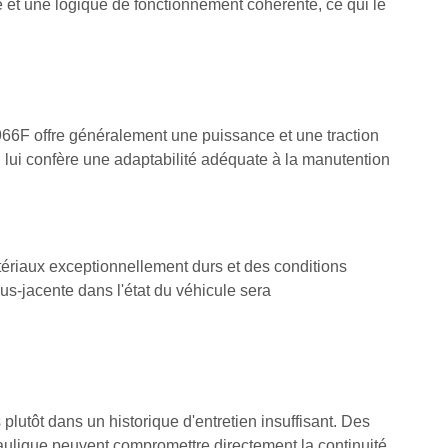
e et une logique de fonctionnement cohérente, ce qui le
 966F offre généralement une puissance et une traction
i lui confère une adaptabilité adéquate à la manutention
ériaux exceptionnellement durs et des conditions
us-jacente dans l'état du véhicule sera
lutôt dans un historique d'entretien insuffisant. Des
raulique peuvent compromettre directement la continuité