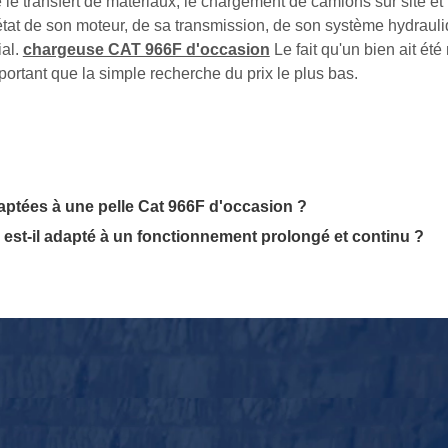
le transfert de matériaux, le chargement de camions sur site et l
at de son moteur, de sa transmission, de son système hydrauliqu
ial.
chargeuse CAT 966F d'occasion
Le fait qu'un bien ait é
portant que la simple recherche du prix le plus bas.
daptées à une pelle Cat 966F d'occasion ?
 est-il adapté à un fonctionnement prolongé et continu ?