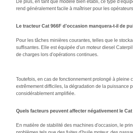
De plus, en tant que modèle bien établi, ce type d'équi
rend généralement facile à maîtriser pour les opérateurs
Le tracteur Cat 966F d'occasion manquera-t-il de pu
Pour les tâches minières courantes, telles que le stocka
suffisantes. Elle est équipée d'un moteur diesel Caterp
de charges lors d'opérations continues.
Toutefois, en cas de fonctionnement prolongé à pleine 
extrêmement difficiles, la dégradation de la puissance p
considérablement amplifiée.
Quels facteurs peuvent affecter négativement le Ca
En matière de stabilité des machines d'occasion, le prin
problèmes tels que des fuites d'huile moteur, des passa