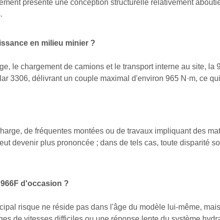
pement présente une conception structurelle relativement abouti
.
issance en milieu minier ?
ge, le chargement de camions et le transport interne au site, la
illar 3306, délivrant un couple maximal d'environ 965 N·m, ce qu
charge, de fréquentes montées ou de travaux impliquant des mat
eut devenir plus prononcée ; dans de tels cas, toute disparité so
t 966F d'occasion ?
cipal risque ne réside pas dans l'âge du modèle lui-même, mais p
ges de vitesses difficiles ou une réponse lente du système hyd