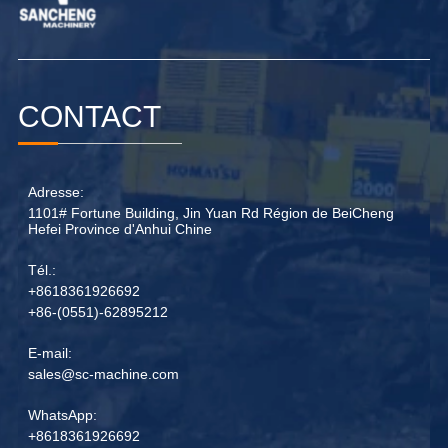
CONTACT
Adresse:
1101# Fortune Building, Jin Yuan Rd Région de BeiCheng
Hefei Province d'Anhui Chine
Tél.:
+8618361926692
+86-(0551)-62895212
E-mail:
sales@sc-machine.com
WhatsApp:
+8618361926692