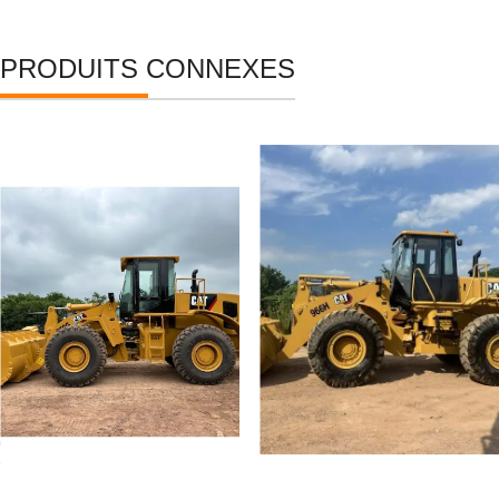
PRODUITS CONNEXES
Chargeuse sur pneus CAT
Chargeur sur pneus
950G d'occasion, neuve et
Caterpillar 966H
d'origine japonaise (réf.
d'occasion
95%), à vendre.