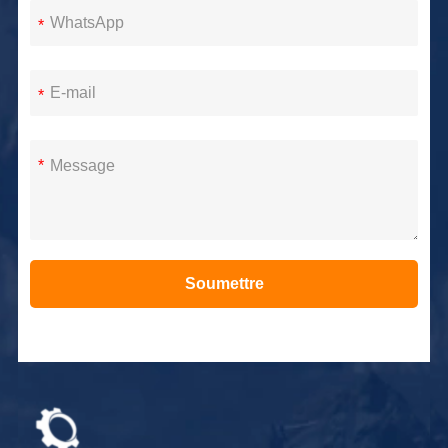
*
*
*
Soumettre
Alternative: