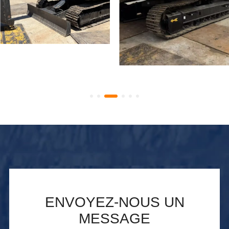
Mini-pelle sur chenilles
Pelle sur chenilles
Hitachi Zaxis 70
d'occasion SANY SY365H
d'occasion à vendre.
SY335H. Pelle SANY 365
d'occasion de haute
qualité à vendre.
ENVOYEZ-NOUS UN
MESSAGE