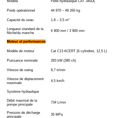
Modèle
Pelle hydraulique CAT 345DL
Poids opérationnel
44 970 – 49 265 kg
Capacité du seau
1,8 – 3,5 m³
Longueur standard de la
6 900 mm / 3 900 mm
flèche/du manche
Moteur et performances
Modèle de moteur
Cat C13 ACERT (6 cylindres, 12,5 L)
Puissance nominale
283 kW (380 ch)
Vitesse de swing
8,7 tr/min
Vitesse de déplacement
4,5 km/h
maximale
Système hydraulique
Débit maximal de la
734 L/min
pompe principale
Pression de décharge
35 MPa
principale