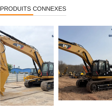
PRODUITS CONNEXES
Pelle hydraulique
Pelle hydraulique
Caterpillar 345D/345DL
Caterpillar 330D2L
d'occasion, importée du
d'occasion (modèle
Japon. En bon état. Prix
original).
avantageux.