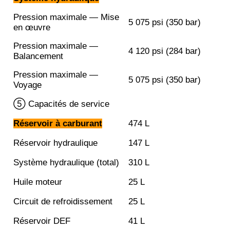
Pression maximale — Mise
5 075 psi (350 bar)
en œuvre
Pression maximale —
4 120 psi (284 bar)
Balancement
Pression maximale —
5 075 psi (350 bar)
Voyage
⑤ Capacités de service
Réservoir à carburant
474 L
Réservoir hydraulique
147 L
Système hydraulique (total)
310 L
Huile moteur
25 L
Circuit de refroidissement
25 L
Réservoir DEF
41 L