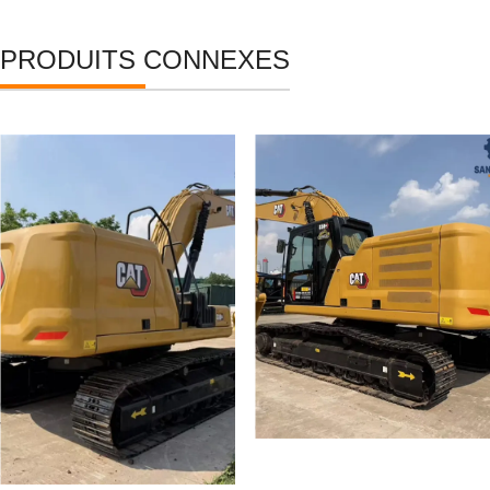
PRODUITS CONNEXES
Pelle hydraulique
Pelle hydraulique
d'occasion CAT 330GC à
Caterpillar 330GC
vendre. Modèle Caterpillar
d'occasion (CAT 330GC)
330GC/336GC d'occasion
à prix avantageux.