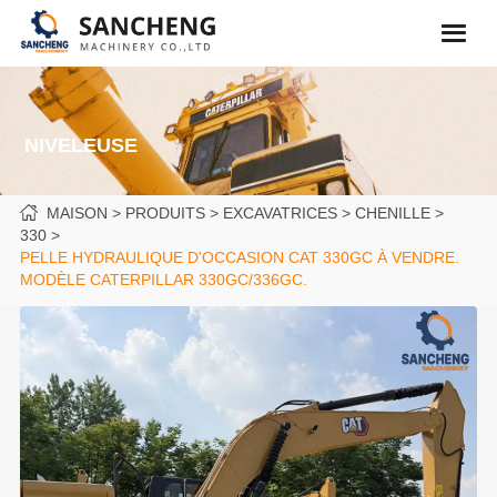
NIVELEUSE
MAISON
PRODUITS
EXCAVATRICES
CHENILLE
330
PELLE HYDRAULIQUE D'OCCASION CAT 330GC À VENDRE.
MODÈLE CATERPILLAR 330GC/336GC.