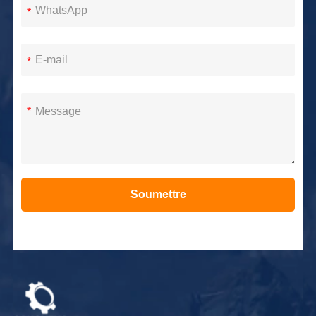
*
*
*
Soumettre
Alternative: