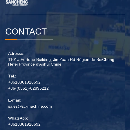
CONTACT
Adresse:
1101# Fortune Building, Jin Yuan Rd Région de BeiCheng
Hefei Province d'Anhui Chine
Tél.:
+8618361926692
+86-(0551)-62895212
E-mail:
sales@sc-machine.com
WhatsApp:
+8618361926692